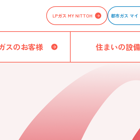
LPガス MY NITTOH
都市ガス マイ 
ガスのお客様
住まいの設