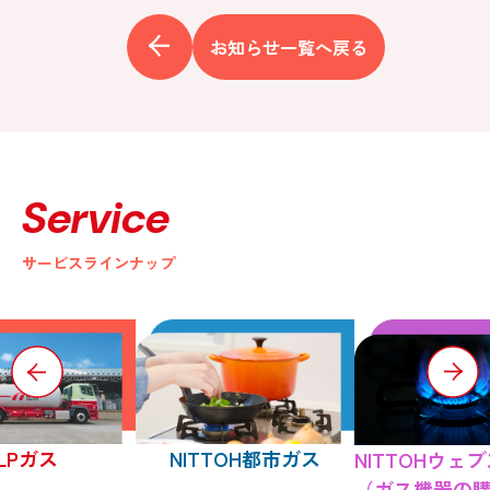
お知らせ一覧へ戻る
Service
サービスラインナップ
LPガス
NITTOH都市ガス
NITTOHウェ
（ガス機器の