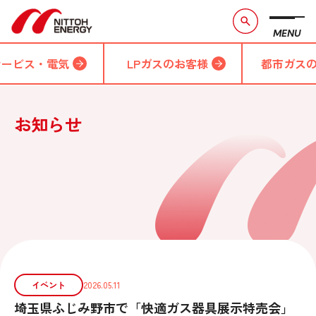
MENU
サービス・電気
LPガスのお客様
都市ガス
お知らせ
イベント
2026.05.11
埼玉県ふじみ野市で「快適ガス器具展示特売会」