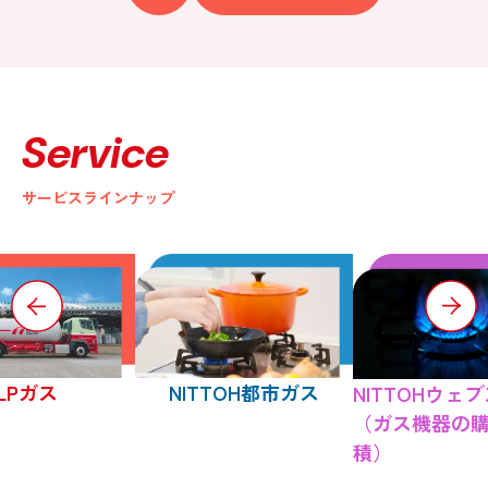
Service
サービスラインナップ
LPガス
NITTOH都市ガス
NITTOHウェ
（ガス機器の
積）