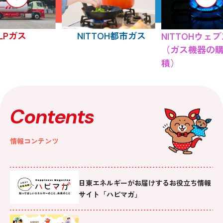
LPガス
NITTOH都市ガス
NITTOHウェ
（ガス機器の
積）
Contents
情報コンテンツ
日東エネルギーがお届けするお役立ち情報
サイト「ハピマガ」