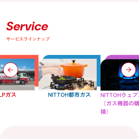
Service
サービスラインナップ
LPガス
NITTOH都市ガス
NITTOHウェ
（ガス機器の
積）