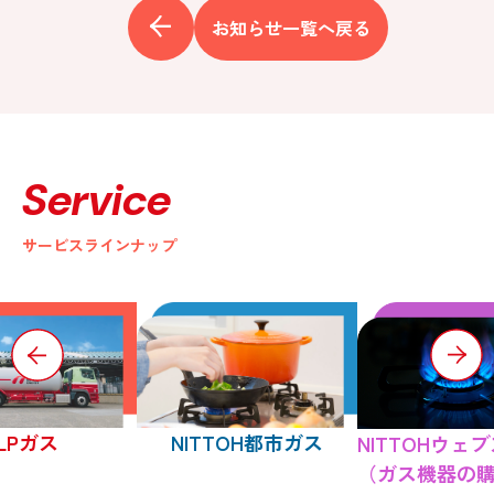
お知らせ一覧へ戻る
Service
サービスラインナップ
LPガス
NITTOH都市ガス
NITTOHウェ
（ガス機器の