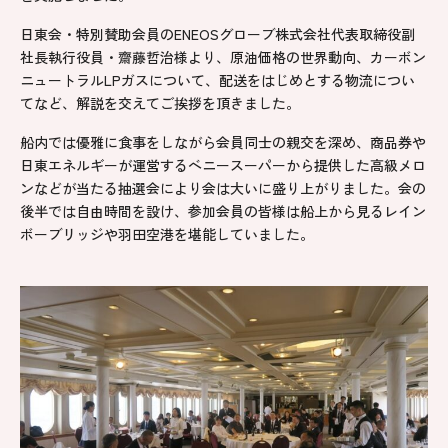
日東会・特別賛助会員のENEOSグローブ株式会社代表取締役副
社長執行役員・齋藤哲治様より、原油価格の世界動向、カーボン
ニュートラルLPガスについて、配送をはじめとする物流につい
てなど、解説を交えてご挨拶を頂きました。
船内では優雅に食事をしながら会員同士の親交を深め、商品券や
日東エネルギーが運営するベニースーパーから提供した高級メロ
ンなどが当たる抽選会により会は大いに盛り上がりました。会の
後半では自由時間を設け、参加会員の皆様は船上から見るレイン
ボーブリッジや羽田空港を堪能していました。