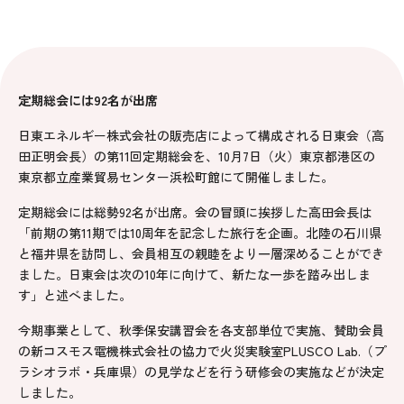
定期総会には
92
名が出席
日東エネルギー株式会社の販売店によって構成される日東会（高
田正明会長）の第11回定期総会を、10月7日（火）東京都港区の
東京都立産業貿易センター浜松町館にて開催しました。
定期総会には総勢92名が出席。会の冒頭に挨拶した高田会長は
「前期の第11期では10周年を記念した旅行を企画。北陸の石川県
と福井県を訪問し、会員相互の親睦をより一層深めることができ
ました。日東会は次の10年に向けて、新たな一歩を踏み出しま
す」と述べました。
今期事業として、秋季保安講習会を各支部単位で実施、賛助会員
の新コスモス電機株式会社の協力で火災実験室PLUSCO Lab.（プ
ラシオラボ・兵庫県）の見学などを行う研修会の実施などが決定
しました。