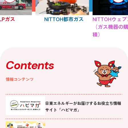
LPガス
NITTOH都市ガス
NITTOHウェ
（ガス機器の
積）
Contents
情報コンテンツ
日東エネルギーがお届けするお役立ち情報
サイト「ハピマガ」