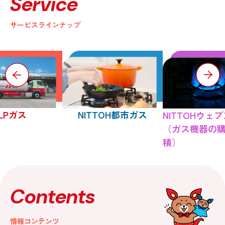
Service
サービスラインナップ
LPガス
NITTOH都市ガス
NITTOHウェ
（ガス機器の
積）
Contents
情報コンテンツ