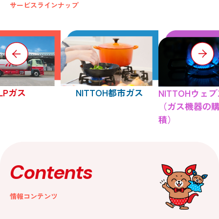
サービスラインナップ
LPガス
NITTOH都市ガス
NITTOHウェ
（ガス機器の
積）
Contents
情報コンテンツ