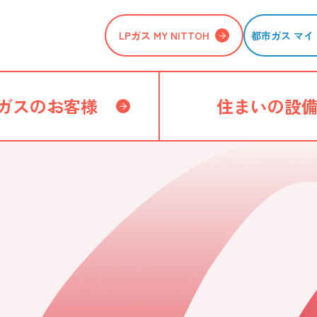
LPガス MY NITTOH
都市ガス マイ 
ガスのお客様
住まいの設