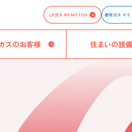
LPガス MY NITTOH
都市ガス マイ 
ガスのお客様
住まいの設