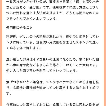
一番汚れがつきやすいのが、直接食材を置く「
網
」と脂や水分
などが落ちる「
受け皿
」です。使用後すぐに洗う方法とこびり
ついた汚れを落とす方法がありますが、どちらも簡単なのでコ
ツをつかんでおくとよいでしょう。
使用後にやること
料理後、グリルの中の粗熱が取れたら、網や受け皿を外してシ
ンクに持っていき、食器洗い用洗剤を含ませたスポンジで洗っ
てぬるま湯で流します。
洗い残した部分はイヤな臭いの原因になるため、網に付いた細
かい魚の身や皮などもきちんと落としておくことが大切です。
使い古した歯ブラシを利用してもいいでしょう。
焦げつきがひどい場合は、シンクやバケツなどにぬるま湯を張
り、食器洗い用洗剤を溶かしてつけ置きする方法がおすすめで
す。
食事前につけ置きしておけば、食事している間に汚れと洗剤が