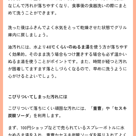
なじんで汚れが落ちやすくなり、食事後の食器洗いの際にまと
めて洗うことができます。
洗った後はふきんでよく水気をとって乾燥させた状態でグリル
庫内に戻しましょう。
油汚れには、水より
40℃くらいのぬるま湯
を使う方が落ちやす
く効果的。そのまま洗う場合もつけ置きする場合も必ず温かい
ぬるま湯を使うことがポイントです。また、時間が経つと汚れ
が固着してますます落としづらくなるので、早めに洗うように
心がけるとよいでしょう。
こびりついてしまった汚れには
こびりついて落ちにくい頑固な汚れには、「
重曹
」や「
セスキ
炭酸ソーダ
」を利用します。
まず、100円ショップなどで売られているスプレーボトルに水
かぬるま湯を入れ、重曹かセスキ炭酸ソーダを振り入れてよく