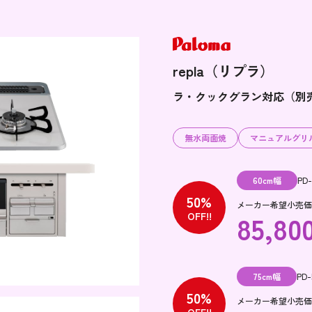
repla（リプラ）
ラ・クックグラン対応（別売品
無水両面焼
マニュアルグリ
60cm幅
PD
50%
メーカー希望小売価格 
85,80
OFF!!
75cm幅
PD-
50%
メーカー希望小売価格 