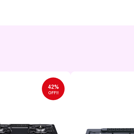
42%
OFF!!