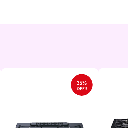
35%
OFF!!