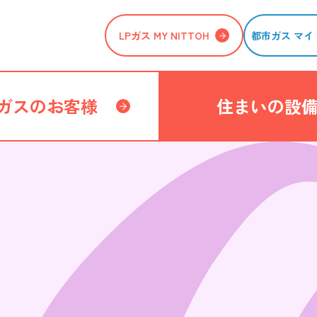
LPガス MY NITTOH
都市ガス マイ 
ガスのお客様
住まいの設