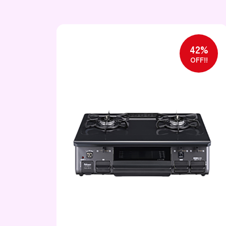
35%
42%
OFF!!
OFF!!