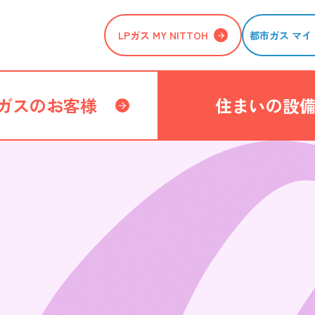
LPガス MY NITTOH
都市ガス マイ 
ガスのお客様
住まいの設