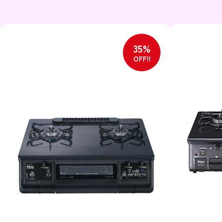
35%
OFF!!