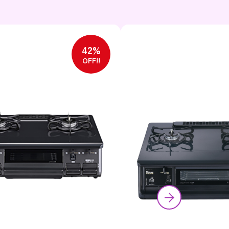
42%
OFF!!