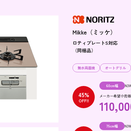
Mikke（ミッケ）
ロティプレートS対応
（同梱品）
無水両面焼
オートグリル
60cm幅
N3
45%
メーカー希望小売価格 
110,00
OFF!!
75cm幅
N3W