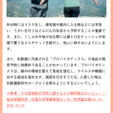
外出時にはマスクをし、帰宅後や館内に入る時などには手洗
い、うがいを行うなどふだんの生活から予防することが重要で
す。また、くしゃみや咳が出る際には鼻と口をティッシュや衣
服で覆うなどエチケットを励行し、他人に移さないようにしま
す。
また、乳酸菌に代表される「プロバイオティクス」の食品が風
邪予防に効果的であることがわかっています。プロバイオティ
クスは、腸内の環境を整えて免疫を強化し、ウイルスや細菌に
対する抵抗を高めます。風邪を引きそうだな…と感じた時は、
乳酸菌飲料やヨーグルトを摂るようにするといいでしょう。
※参考：かぜ症候群の予防に関するメタ解析論文のレビュー｜
総合保健科学：広島大学保健管理センター研究論文集Vol. 34,
2018, 67-74