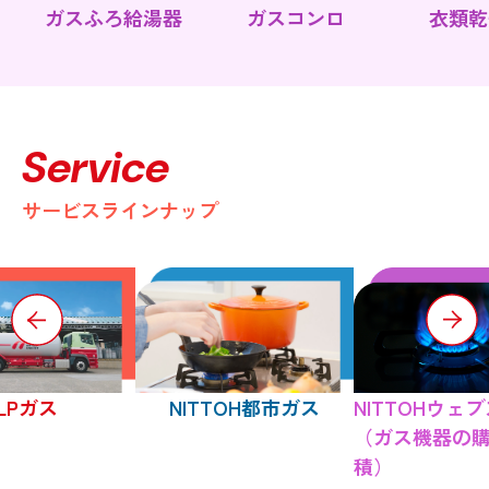
ガスふろ給湯器
ガスコンロ
衣類乾
Service
サービスラインナップ
LPガス
NITTOH都市ガス
NITTOHウェ
（ガス機器の
積）