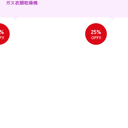
ガス衣類乾燥機
5%
25%
!!
OFF!!