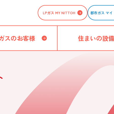
LPガス MY NITTOH
都市ガス マイ 
ガスのお客様
住まいの設
ト