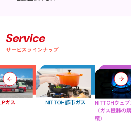
Service
サービスラインナップ
LPガス
NITTOH都市ガス
NITTOHウェ
（ガス機器の
積）