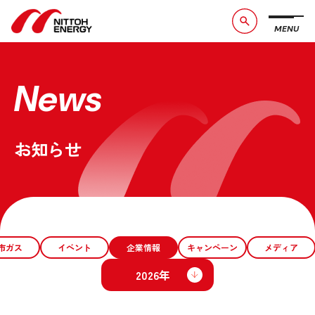
MENU
ブランドメッセージ
社長メッセージ
会社概要
数字で見る日東エネルギー
News
事業紹介
CSR活動
お知らせ
お問い合わせ
お知らせ
採用情報
サービスサイト
市ガス
イベント
企業情報
キャンペーン
メディア
2026年