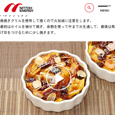
パンプディング
12月 23, 2020 12:00 am
Published by
admin
MENU
ブランドメッセージ
社長メッセージ
パンプディング
魚焼きグリルを使用して焼くので火加減に注意をします。
会社概要
数字で見る日東エネルギー
最初はホイルを被せて焼き、余熱を使って中まで火を通して、最後は焦
げ目をつけるために少し焼きます。
事業紹介
CSR活動
お知らせ
お問い合わせ
採用情報
サービスサイト