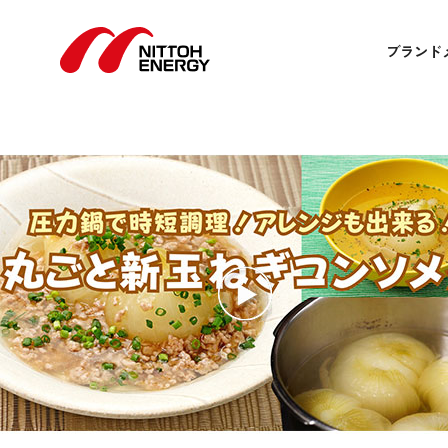
【時短・作り置き】 アレンジ
4月 25, 2024 12:00 am
Published by
admin
ブランド
【時短・作り置き】 アレンジも出来る！丸ごと新た
圧力鍋で時短調理！そのままスープで、アレンジも出来る！