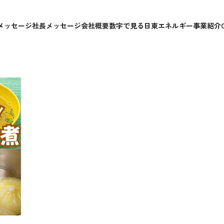
も出来る！丸ごと新たまねぎコ
メッセージ
社長メッセージ
会社概要
数字で見る日東エネルギー
事業紹介
まねぎコンソメ煮