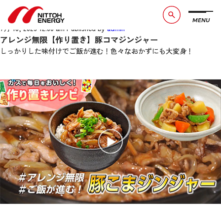
アレンジ無限【作り置き】豚コマジ
ンジャー
MENU
ブランドメッセージ
社長メッセージ
7月 18, 2023 12:00 am
Published by
admin
アレンジ無限【作り置き】豚コマジンジャー
会社概要
数字で見る日東エネルギー
しっかりした味付けでご飯が進む！色々なおかずにも大変身！
事業紹介
CSR活動
お知らせ
お問い合わせ
採用情報
サービスサイト