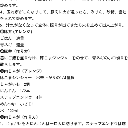
炒めます。
4、玉ねぎがしんなりして、豚肉に火が通ったら、みりん、砂糖、醤油
を入れて炒めます。
5、汁気がなくなって全体に照りが出てきたら火を止めて出来上がり。
⓵豚丼 (アレンジ)
ごはん 適量
青ネギ 適量
⓵豚丼（作り方）
器にご飯を盛り付け、豚こまジンジャーをのせて、青ネギの小口切りを
散らします。
⓶肉じゃが（アレンジ）
豚こまジンジャー 出来上がりの1/4量程
じゃがいも 2個
にんじん 1/2本
スナップエンドウ 4個
めんつゆ 小さじ1
水 100ml
⓶肉じゃが（作り方）
1、じゃがいもとにんじんは一口大に切ります。スナップエンドウは筋