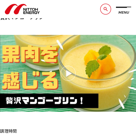
贅沢マンゴープリン
10月 18, 2021 12:00 am
Published by
admin
MENU
ブランドメッセージ
社長メッセージ
贅沢マンゴープリン
会社概要
数字で見る日東エネルギー
事業紹介
CSR活動
お知らせ
お問い合わせ
採用情報
サービスサイト
調理時間