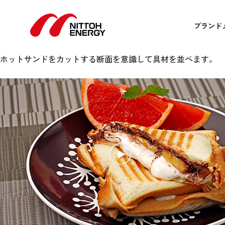
チョコバナナマシュマロのホッ
8月 23, 2022 12:00 am
Published by
admin
ブランド
チョコバナナマシュマロのホットサンド
板チョコやマシュマロの数はお好みで加減して甘さを調整しま
ホットサンドをカットする断面を意識して具材を並べます。