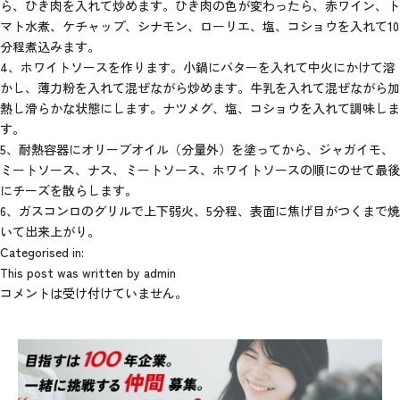
ら、ひき肉を入れて炒めます。ひき肉の色が変わったら、赤ワイン、ト
マト水煮、ケチャップ、シナモン、ローリエ、塩、コショウを入れて10
分程煮込みます。
4、ホワイトソースを作ります。小鍋にバターを入れて中火にかけて溶
かし、薄力粉を入れて混ぜながら炒めます。牛乳を入れて混ぜながら加
熱し滑らかな状態にします。ナツメグ、塩、コショウを入れて調味しま
す。
5、耐熱容器にオリーブオイル（分量外）を塗ってから、ジャガイモ、
ミートソース、ナス、ミートソース、ホワイトソースの順にのせて最後
にチーズを散らします。
6、ガスコンロのグリルで上下弱火、5分程、表面に焦げ目がつくまで焼
いて出来上がり。
Categorised in:
This post was written by admin
コメントは受け付けていません。