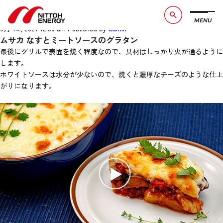
ムサカ なすとミートソースのグラ
タン
MENU
ブランドメッセージ
社長メッセージ
9月 14, 2021 12:00 am
Published by
admin
ムサカ なすとミートソースのグラタン
会社概要
数字で見る日東エネルギー
最後にグリルで表面を焼く程度なので、具材はしっかり火が通るように
します。
事業紹介
CSR活動
ホワイトソースは水分が少ないので、焼くと濃厚なチーズのような仕上
がりになります。
お知らせ
お問い合わせ
採用情報
サービスサイト