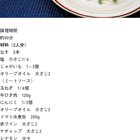
調理時間
約60分
材料（2人分）
なす 2本
塩 小さじ1/4
じゃがいも 1～2個
オリーブオイル 大さじ2
（ミートソース）
玉ねぎ 1/4個
牛ひき肉 120g
にんにく 1/2個
オリーブオイル 小さじ2
トマト水煮缶 200g
赤ワイン 大さじ2
ケチャップ 大さじ2
シナモン 少々