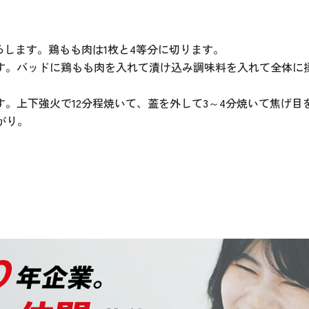
ろします。鶏もも肉は1枚と4等分に切ります。
す。バッドに鶏もも肉を入れて漬け込み調味料を入れて全体に
。上下強火で12分程焼いて、蓋を外して3～4分焼いて焦げ目
がり。