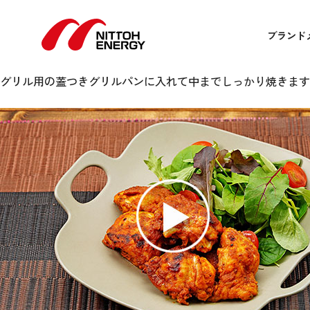
タンドリーチキン
4月 22, 2021 12:00 am
Published by
admin
ブランド
タンドリーチキン
味がしみ込むように調味料に1時間程漬け込みます。
グリル用の蓋つきグリルパンに入れて中までしっかり焼きます