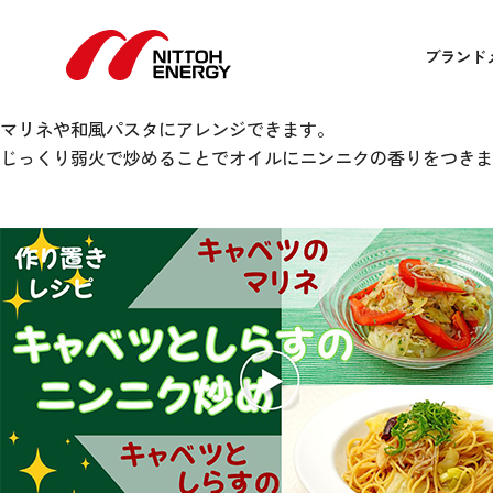
【作り置き】香り立つキャベツ
4月 25, 2025 12:00 am
Published by
admin
ブランド
【作り置き】香り立つキャベツとしらすのニンニク
キャベツの芯の部分も、薄く切って使い、食品ロス削減！
マリネや和風パスタにアレンジできます。
じっくり弱火で炒めることでオイルにニンニクの香りをつきま