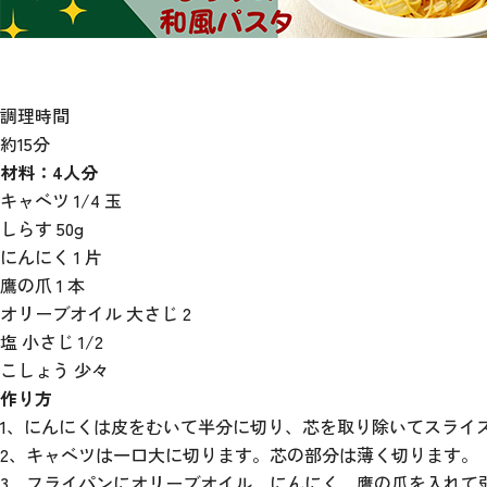
調理時間
約15分
材料：4人分
キャベツ 1/4 玉
しらす 50g
にんにく 1 片
鷹の爪 1 本
オリーブオイル 大さじ 2
塩 小さじ 1/2
こしょう 少々
作り方
1、にんにくは皮をむいて半分に切り、芯を取り除いてスライ
2、キャベツは一口大に切ります。芯の部分は薄く切ります。
3、フライパンにオリーブオイル、にんにく、鷹の爪を入れて