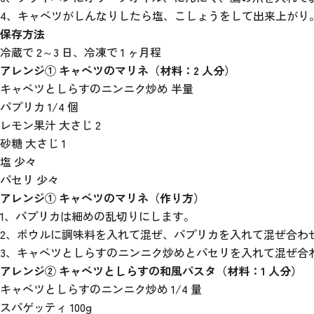
4、キャベツがしんなりしたら塩、こしょうをして出来上がり
保存方法
冷蔵で 2～3 日、冷凍で 1 ヶ月程
アレンジ① キャベツのマリネ（材料：2 人分）
キャベツとしらすのニンニク炒め 半量
パプリカ 1/4 個
レモン果汁 大さじ 2
砂糖 大さじ 1
塩 少々
パセリ 少々
アレンジ① キャベツのマリネ（作り方）
1、パプリカは細めの乱切りにします。
2、ボウルに調味料を入れて混ぜ、パプリカを入れて混ぜ合わ
3、キャベツとしらすのニンニク炒めとパセリを入れて混ぜ合わ
アレンジ② キャベツとしらすの和風パスタ（材料：1 人分）
キャベツとしらすのニンニク炒め 1/4 量
スパゲッティ 100g