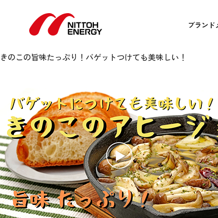
【時短】旨味たっぷり！ きの
10月 15, 2024 12:00 am
Published by
admin
ブランド
【時短】旨味たっぷり！ きのこのアヒージョ
実は簡単に出来るおもてなしメニュー！
きのこの旨味たっぷり！バゲットつけても美味しい！