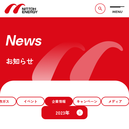
MENU
ブランドメッセージ
社長メッセージ
会社概要
数字で見る日東エネルギー
News
事業紹介
CSR活動
お知らせ
お問い合わせ
お知らせ
採用情報
サービスサイト
市ガス
イベント
企業情報
キャンペーン
メディア
2023年