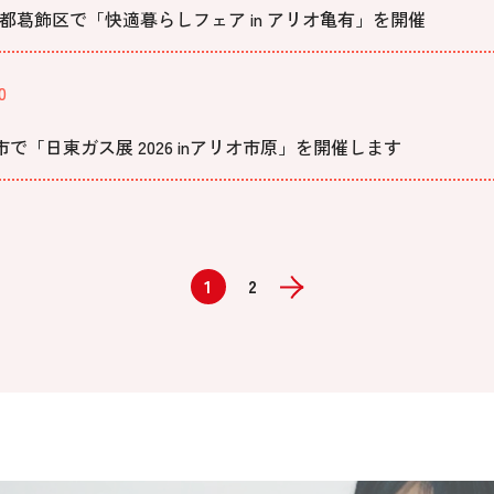
京都葛飾区で「快適暮らしフェア in アリオ亀有」を開催
0
市で「日東ガス展 2026 inアリオ市原」を開催します
1
2