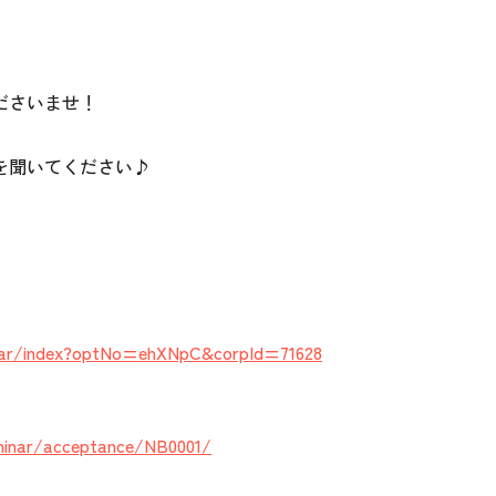
ださいませ！
を聞いてください♪
minar/index?optNo=ehXNpC&corpId=71628
eminar/acceptance/NB0001/