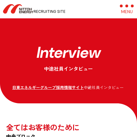
MENU
C
RECRUITING SITE
Interview
中途社員インタビュー
日東エネルギーグループ採用情報サイト
中途社員インタビュー
全てはお客様のために
中央ブロック