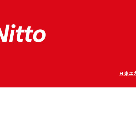
Nitto
日東エ