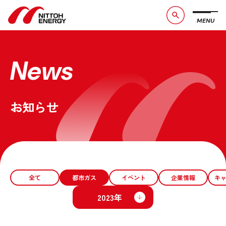
MENU
ブランドメッセージ
社長メッセージ
会社概要
数字で見る日東エネルギー
News
事業紹介
CSR活動
お知らせ
お問い合わせ
お知らせ
採用情報
サービスサイト
全て
都市ガス
イベント
企業情報
キ
2023年