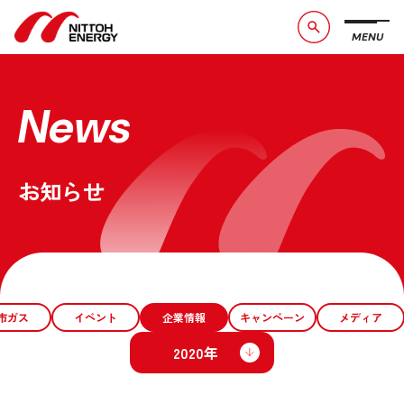
MENU
ブランドメッセージ
社長メッセージ
会社概要
数字で見る日東エネルギー
News
事業紹介
CSR活動
お知らせ
お問い合わせ
お知らせ
採用情報
サービスサイト
市ガス
イベント
企業情報
キャンペーン
メディア
2020年