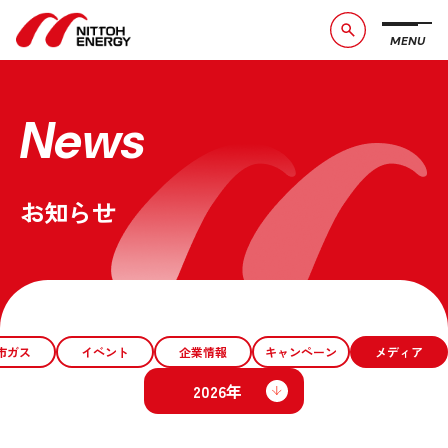
MENU
ブランドメッセージ
社長メッセージ
会社概要
数字で見る日東エネルギー
News
事業紹介
CSR活動
お知らせ
お問い合わせ
お知らせ
採用情報
サービスサイト
市ガス
イベント
企業情報
キャンペーン
メディア
2026年