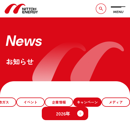
MENU
ブランドメッセージ
社長メッセージ
会社概要
数字で見る日東エネルギー
News
事業紹介
CSR活動
お知らせ
お問い合わせ
お知らせ
採用情報
サービスサイト
市ガス
イベント
企業情報
キャンペーン
メディア
2026年