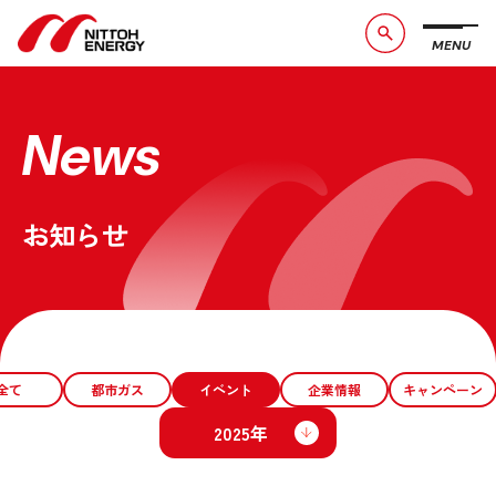
MENU
ブランドメッセージ
社長メッセージ
会社概要
数字で見る日東エネルギー
News
事業紹介
CSR活動
お知らせ
お問い合わせ
お知らせ
採用情報
サービスサイト
全て
都市ガス
イベント
企業情報
キャンペーン
2025年