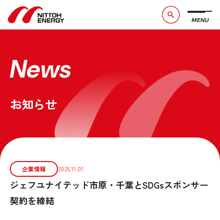
MENU
ブランドメッセージ
社長メッセージ
会社概要
数字で見る日東エネルギー
News
事業紹介
CSR活動
お知らせ
お問い合わせ
お知らせ
採用情報
サービスサイト
企業情報
2025.11.01
ジェフユナイテッド市原・千葉とSDGsスポンサー
契約を締結