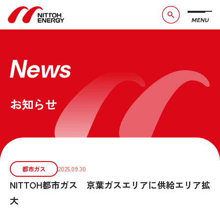
MENU
ブランドメッセージ
社長メッセージ
会社概要
数字で見る日東エネルギー
News
事業紹介
CSR活動
お知らせ
お問い合わせ
お知らせ
採用情報
サービスサイト
都市ガス
2025.09.30
NITTOH都市ガス 京葉ガスエリアに供給エリア拡
大