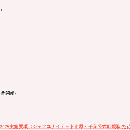
す。
試合開始。
2025実施要項（ジェフユナイテッド市原・千葉公式戦観戦 招