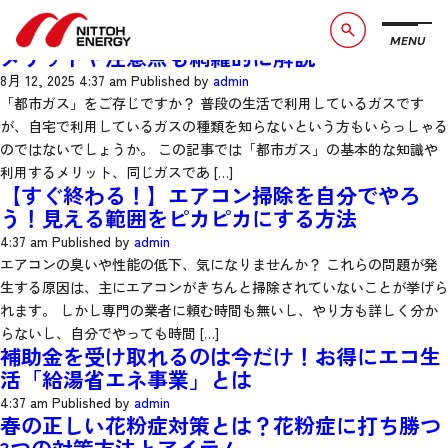
Archives
今さら聞けない！「都市ガス」とは？利用する
MENU
ブランドメッセージ
社長メッセージ
メリットや注意点も網羅的に解説
8月 12, 2025 4:37 am
Published by
admin
会社概要
数字で見る日東エネルギー
「都市ガス」をご存じですか？ 普段の生活で利用しているガスです
が、自宅で利用しているガスの種類を知らないという方もいらっしゃる
事業紹介
CSR活動
のではないでしょうか。 この記事では「都市ガス」の基本的な知識や
利用するメリット、同じガスであ […]
【すぐ終わる！】エアコン掃除を自分でやろ
お知らせ
お問い合わせ
う！見える範囲をピカピカにする方法
採用情報
サービスサイト
4:37 am
Published by
admin
エアコンの臭いや性能の低下、気になりませんか？ これらの問題が発
生する原因は、主にエアコンがきちんと掃除されていないことが挙げら
れます。 しかし専門の業者に頼む時間も無いし、やり方も詳しく分か
らないし、自分でやっても時間 […]
補助金を受け取れるのは今だけ！お得にエコ生
活「給湯省エネ事業」とは
4:37 am
Published by
admin
春の正しい花粉症対策とは？花粉症に打ち勝つ