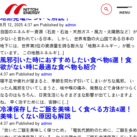
Archives
地熱発電とは？メリット・デメリット、日本の
MENU
ブランドメッセージ
社長メッセージ
地熱発電について解説！
8月 12, 2025 4:37 am
Published by
admin
会社概要
数字で見る日東エネルギー
自国のエネルギー資源（石炭・石油・天然ガス・風力・太陽熱など）が
少ないと言われている日本。 しかし、世界有数の火山国である日本の
事業紹介
CSR活動
地下には、世界第3位の資源量を誇る膨大な「地熱エネルギー」が眠っ
ています。 この地熱エネルギ […]
風邪引いた時におすすめしたい食べ物6選！食
お知らせ
お問い合わせ
欲がない時に最適な食べ物も紹介
採用情報
サービスサイト
4:37 am
Published by
admin
寝不足や疲れが溜まると、季節を問わず引いてしまいがちな風邪。 い
ったん風邪をひいてしまうと、咳や喉の痛み、発熱などで身体がつらく
なるのはもちろん、日常生活にもさまざまな影響が出てしまいますよ
ね。 早く治すためには、安静に […]
冷凍保存したご飯を美味しく食べる方法4選！
美味しくない原因も解説
4:37 am
Published by
admin
「炊いたご飯を美味しく保つため」「電気代節約のために、ご飯を多め