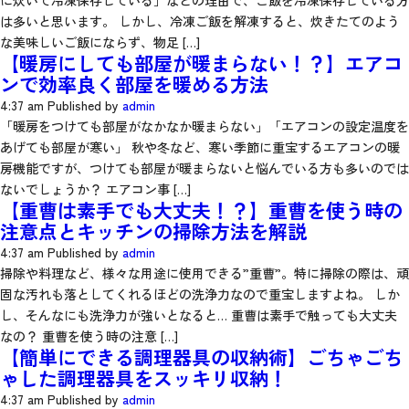
に炊いて冷凍保存している」などの理由で、ご飯を冷凍保存している方
は多いと思います。 しかし、冷凍ご飯を解凍すると、炊きたてのよう
な美味しいご飯にならず、物足 […]
【暖房にしても部屋が暖まらない！？】エアコ
ンで効率良く部屋を暖める方法
4:37 am
Published by
admin
「暖房をつけても部屋がなかなか暖まらない」「エアコンの設定温度を
あげても部屋が寒い」 秋や冬など、寒い季節に重宝するエアコンの暖
房機能ですが、つけても部屋が暖まらないと悩んでいる方も多いのでは
ないでしょうか？ エアコン事 […]
【重曹は素手でも大丈夫！？】重曹を使う時の
注意点とキッチンの掃除方法を解説
4:37 am
Published by
admin
掃除や料理など、様々な用途に使用できる”重曹”。特に掃除の際は、頑
固な汚れも落としてくれるほどの洗浄力なので重宝しますよね。 しか
し、そんなにも洗浄力が強いとなると… 重曹は素手で触っても大丈夫
なの？ 重曹を使う時の注意 […]
【簡単にできる調理器具の収納術】ごちゃごち
ゃした調理器具をスッキリ収納！
4:37 am
Published by
admin