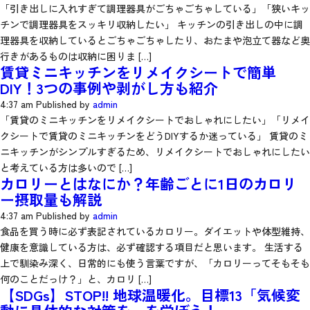
「引き出しに入れすぎて調理器具がごちゃごちゃしている」「狭いキッ
チンで調理器具をスッキリ収納したい」 キッチンの引き出しの中に調
理器具を収納しているとごちゃごちゃしたり、おたまや泡立て器など奥
行きがあるものは収納に困りま […]
賃貸ミニキッチンをリメイクシートで簡単
DIY！3つの事例や剥がし方も紹介
4:37 am
Published by
admin
「賃貸のミニキッチンをリメイクシートでおしゃれにしたい」「リメイ
クシートで賃貸のミニキッチンをどうDIYするか迷っている」 賃貸のミ
ニキッチンがシンプルすぎるため、リメイクシートでおしゃれにしたい
と考えている方は多いので […]
カロリーとはなにか？年齢ごとに1日のカロリ
ー摂取量も解説
4:37 am
Published by
admin
食品を買う時に必ず表記されているカロリー。ダイエットや体型維持、
健康を意識している方は、必ず確認する項目だと思います。 生活する
上で馴染み深く、日常的にも使う言葉ですが、「カロリーってそもそも
何のことだっけ？」と、カロリ […]
【SDGs】STOP!! 地球温暖化。目標13「気候変