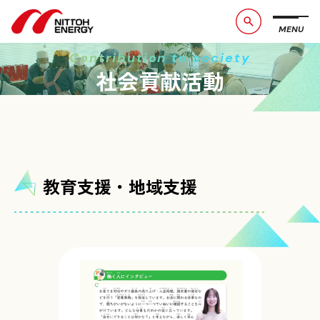
MENU
ブランドメッセージ
社長メッセージ
Contribution to society
会社概要
数字で見る日東エネルギー
社会貢献活動
事業紹介
CSR活動
お知らせ
お問い合わせ
採用情報
サービスサイト
教育支援・地域支援