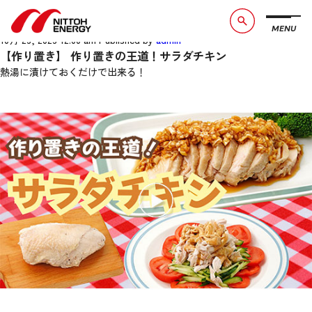
【作り置き】 作り置きの王道！サ
ラダチキン
MENU
ブランドメッセージ
社長メッセージ
10月 23, 2023 12:00 am
Published by
admin
【作り置き】 作り置きの王道！サラダチキン
会社概要
数字で見る日東エネルギー
熱湯に漬けておくだけで出来る！
事業紹介
CSR活動
お知らせ
お問い合わせ
採用情報
サービスサイト