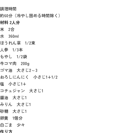
調理時間
約60分（冷やし固める時間除く）
材料 2人分
米 2合
水 360ml
ほうれん草 1/2束
人参 1/3本
もやし 1/2袋
牛コマ肉 200g
ゴマ油 大さじ2～3
おろしにんにく 小さじ1+1/2
塩 小さじ1+
コチュジャン 大さじ1
醤油 大さじ1
みりん 大さじ1
砂糖 大さじ1
卵黄 1個分
白ごま 少々
作り方