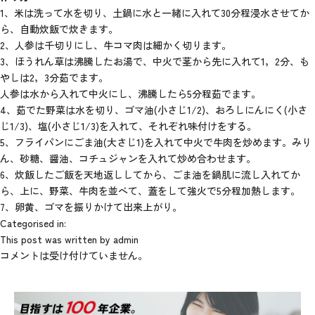
1、米は洗って水を切り、土鍋に水と一緒に入れて30分程浸水させてか
ら、自動炊飯で炊きます。
2、人参は千切りにし、牛コマ肉は細かく切ります。
3、ほうれん草は沸騰したお湯で、中火で茎から先に入れて1，2分、も
やしは2，3分茹でます。
人参は水から入れて中火にし、沸騰したら5分程茹でます。
4、茹でた野菜は水を切り、ゴマ油(小さじ1/2)、おろしにんにく(小さ
じ1/3)、塩(小さじ1/3)を入れて、それぞれ味付けをする。
5、フライパンにごま油(大さじ1)を入れて中火で牛肉を炒めます。みり
ん、砂糖、醤油、コチュジャンを入れて炒め合わせます。
6、炊飯したご飯を天地返ししてから、ごま油を鍋肌に流し入れてか
ら、上に、野菜、牛肉を並べて、蓋をして強火で5分程加熱します。
7、卵黄、ゴマを振りかけて出来上がり。
Categorised in:
This post was written by admin
コメントは受け付けていません。