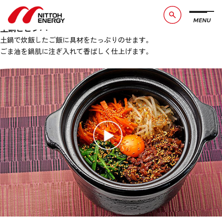
土鍋ビビンバ
10月 21, 2022 12:00 am
Published by
admin
MENU
ブランドメッセージ
社長メッセージ
土鍋ビビンバ
土鍋で炊飯したご飯に具材をたっぷりのせます。
会社概要
数字で見る日東エネルギー
ごま油を鍋肌に注ぎ入れて香ばしく仕上げます。
事業紹介
CSR活動
お知らせ
お問い合わせ
採用情報
サービスサイト