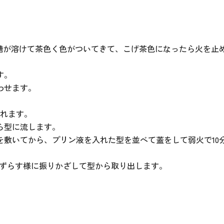
糖が溶けて茶色く色がついてきて、こげ茶色になったら火を止
す。
わせます。
入れます。
ら型に流します。
敷いてから、プリン液を入れた型を並べて蓋をして弱火で10分
、ずらす様に振りかざして型から取り出します。