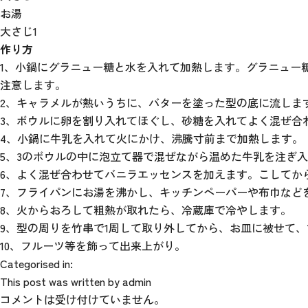
お湯
大さじ1
作り方
1、小鍋にグラニュー糖と水を入れて加熱します。グラニュー
注意します。
2、キャラメルが熱いうちに、バターを塗った型の底に流しま
3、ボウルに卵を割り入れてほぐし、砂糖を入れてよく混ぜ合
4、小鍋に牛乳を入れて火にかけ、沸騰寸前まで加熱します。
5、3のボウルの中に泡立て器で混ぜながら温めた牛乳を注ぎ
6、よく混ぜ合わせてバニラエッセンスを加えます。こしてか
7、フライパンにお湯を沸かし、キッチンペーパーや布巾などを
8、火からおろして粗熱が取れたら、冷蔵庫で冷やします。
9、型の周りを竹串で1周して取り外してから、お皿に被せて
10、フルーツ等を飾って出来上がり。
Categorised in:
This post was written by admin
コメントは受け付けていません。