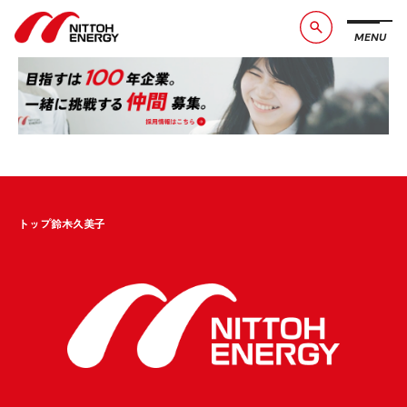
Sorry, nothing to display.
MENU
ブランドメッセージ
社長メッセージ
会社概要
数字で見る日東エネルギー
事業紹介
CSR活動
お知らせ
お問い合わせ
採用情報
サービスサイト
トップ
鈴木久美子